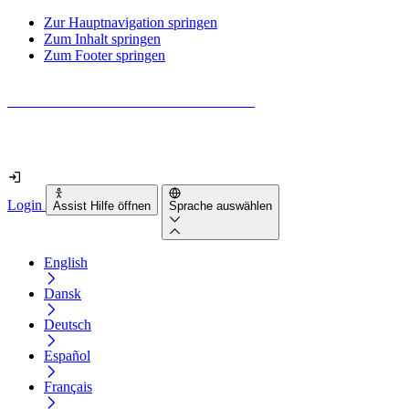
Zur Hauptnavigation springen
Zum Inhalt springen
Zum Footer springen
Wie barrierefrei ist deine Website wirklich?
Finde es in nur 2 Minuten heraus
Login
Assist Hilfe öffnen
Sprache auswählen
English
Dansk
Deutsch
Español
Français