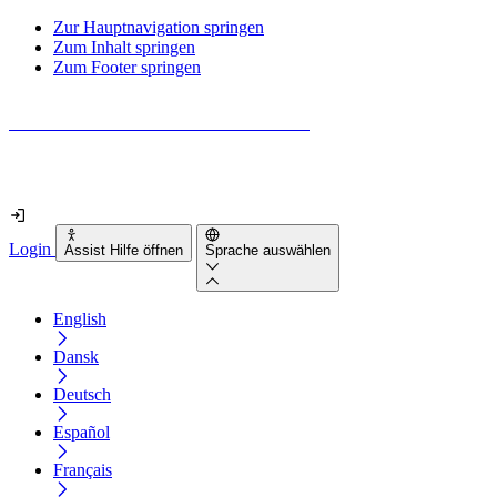
Zur Hauptnavigation springen
Zum Inhalt springen
Zum Footer springen
Wie barrierefrei ist deine Website wirklich?
Finde es in nur 2 Minuten heraus
Login
Assist Hilfe öffnen
Sprache auswählen
English
Dansk
Deutsch
Español
Français