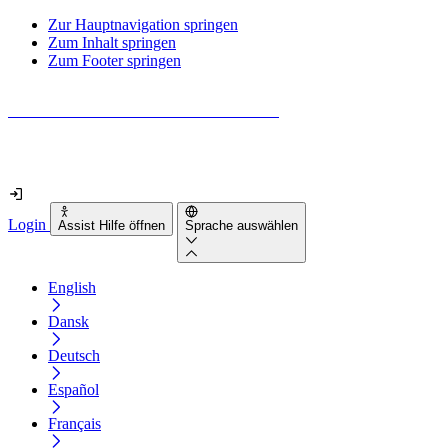
Zur Hauptnavigation springen
Zum Inhalt springen
Zum Footer springen
Wie barrierefrei ist deine Website wirklich?
Finde es in nur 2 Minuten heraus
Login
Assist Hilfe öffnen
Sprache auswählen
English
Dansk
Deutsch
Español
Français