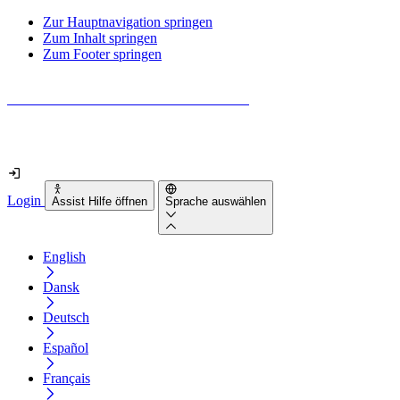
Zur Hauptnavigation springen
Zum Inhalt springen
Zum Footer springen
Wie barrierefrei ist deine Website wirklich?
Finde es in nur 2 Minuten heraus
Login
Assist Hilfe öffnen
Sprache auswählen
English
Dansk
Deutsch
Español
Français