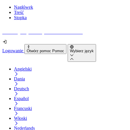
Nagłówek
Treść
Stopka
Jak dostępna jest Twoja strona internetowa?
Logowanie
Otwórz pomoc Pomoc
Wybierz język
Angielski
Dania
Deutsch
Español
Francuski
Włoski
Nederlands