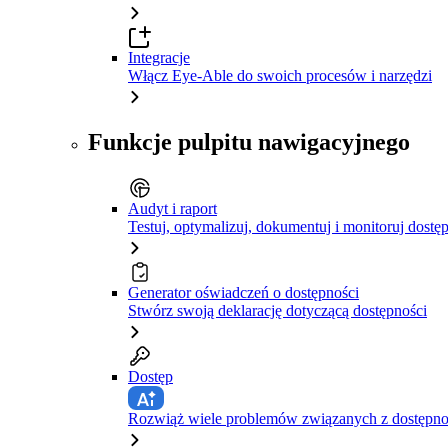
Integracje
Włącz Eye-Able do swoich procesów i narzędzi
Funkcje pulpitu nawigacyjnego
Audyt i raport
Testuj, optymalizuj, dokumentuj i monitoruj dostę
Generator oświadczeń o dostępności
Stwórz swoją deklarację dotyczącą dostępności
Dostęp
Rozwiąż wiele problemów związanych z dostępnośc