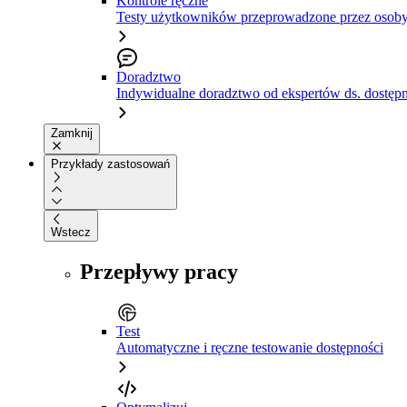
Kontrole ręczne
Testy użytkowników przeprowadzone przez osoby
Doradztwo
Indywidualne doradztwo od ekspertów ds. dostępn
Zamknij
Przykłady zastosowań
Wstecz
Przepływy pracy
Test
Automatyczne i ręczne testowanie dostępności