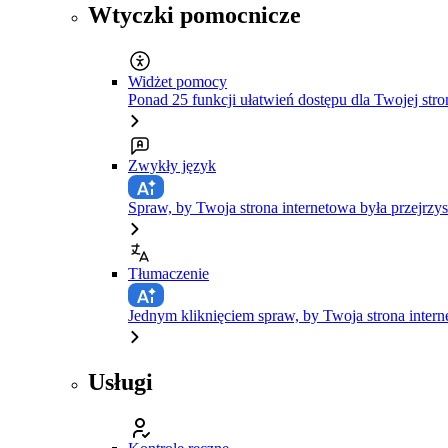
Wtyczki pomocnicze
Widżet pomocy
Ponad 25 funkcji ułatwień dostępu dla Twojej stro
Zwykły język
Spraw, by Twoja strona internetowa była przejrzys
Tłumaczenie
Jednym kliknięciem spraw, by Twoja strona inte
Usługi