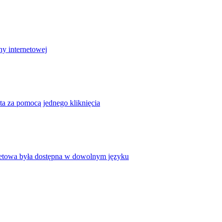
ny internetowej
ta za pomocą jednego kliknięcia
rnetowa była dostępna w dowolnym języku