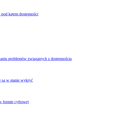
 pod kątem dostępności
waniu problemów związanych z dostępnością
e są w stanie wykryć
 formie cyfrowej