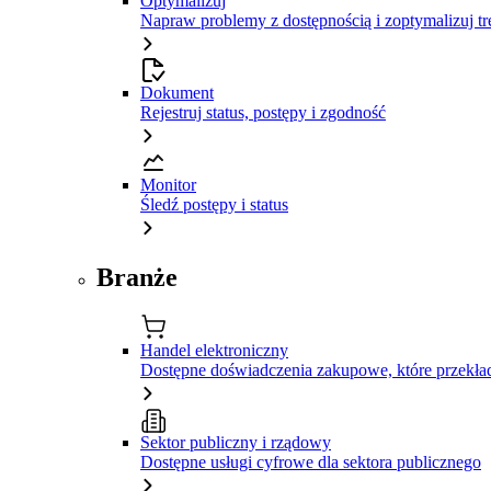
Optymalizuj
Napraw problemy z dostępnością i zoptymalizuj tr
Dokument
Rejestruj status, postępy i zgodność
Monitor
Śledź postępy i status
Branże
Handel elektroniczny
Dostępne doświadczenia zakupowe, które przekład
Sektor publiczny i rządowy
Dostępne usługi cyfrowe dla sektora publicznego