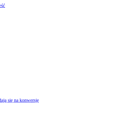
eść
ają się na konwersję