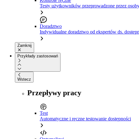
Kontrole ręczne
Testy użytkowników przeprowadzone przez osoby
Doradztwo
Indywidualne doradztwo od ekspertów ds. dostępn
Zamknij
Przykłady zastosowań
Wstecz
Przepływy pracy
Test
Automatyczne i ręczne testowanie dostępności