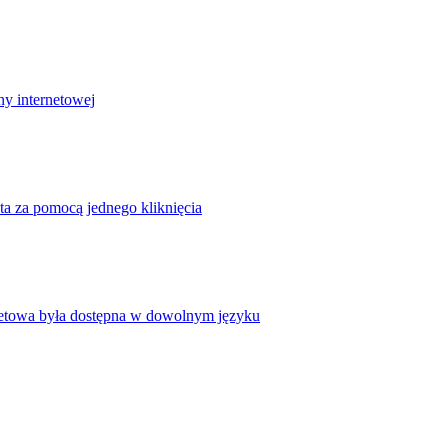
ny internetowej
ta za pomocą jednego kliknięcia
rnetowa była dostępna w dowolnym języku