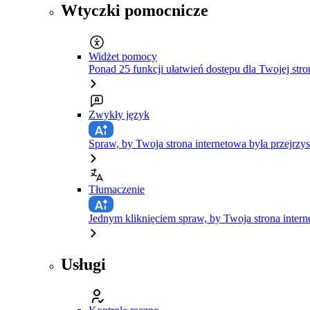
Wtyczki pomocnicze
Widżet pomocy
Ponad 25 funkcji ułatwień dostępu dla Twojej stro
Zwykły język
Spraw, by Twoja strona internetowa była przejrzys
Tłumaczenie
Jednym kliknięciem spraw, by Twoja strona inte
Usługi