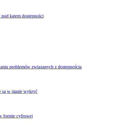
 pod kątem dostępności
waniu problemów związanych z dostępnością
e są w stanie wykryć
 formie cyfrowej