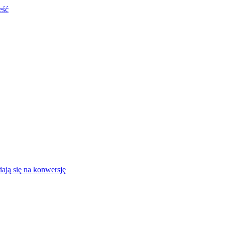
eść
ają się na konwersję