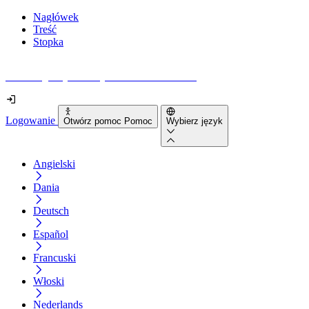
Nagłówek
Treść
Stopka
Jak dostępna jest Twoja strona internetowa?
Logowanie
Otwórz pomoc Pomoc
Wybierz język
Angielski
Dania
Deutsch
Español
Francuski
Włoski
Nederlands