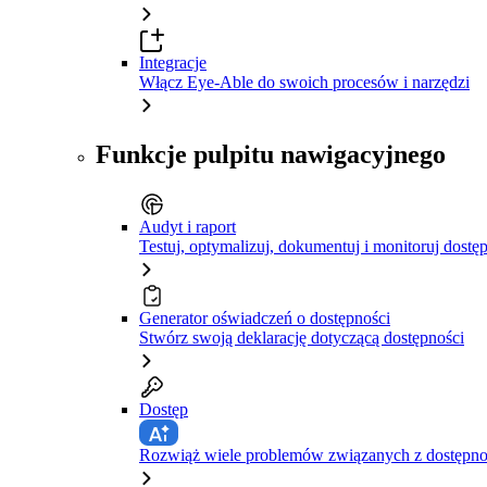
Integracje
Włącz Eye-Able do swoich procesów i narzędzi
Funkcje pulpitu nawigacyjnego
Audyt i raport
Testuj, optymalizuj, dokumentuj i monitoruj dostę
Generator oświadczeń o dostępności
Stwórz swoją deklarację dotyczącą dostępności
Dostęp
Rozwiąż wiele problemów związanych z dostępnośc