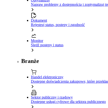
Optymalizuj
Napraw problemy z dostępnością i zoptymalizuj tr
Dokument
Rejestruj status, postępy i zgodność
Monitor
Śledź postępy i status
Branże
Handel elektroniczny
Dostępne doświadczenia zakupowe, które przekład
Sektor publiczny i rządowy
Dostępne usługi cyfrowe dla sektora publicznego