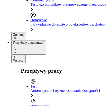
Kontrole ręczne
Testy użytkowników przeprowadzone przez osoby
Doradztwo
Indywidualne doradztwo od ekspertów ds. dostępn
Zamknij
Przykłady zastosowań
Wstecz
Przepływy pracy
Test
Automatyczne i ręczne testowanie dostępności