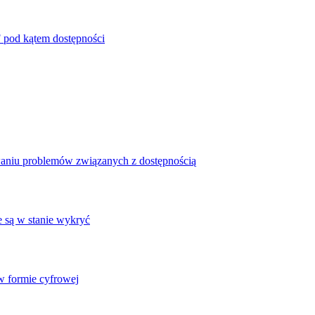
 pod kątem dostępności
waniu problemów związanych z dostępnością
e są w stanie wykryć
 formie cyfrowej