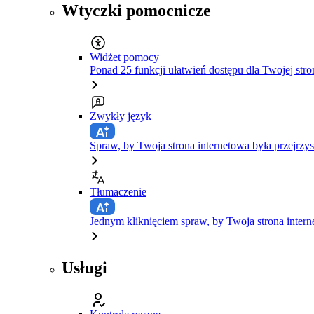
Wtyczki pomocnicze
Widżet pomocy
Ponad 25 funkcji ułatwień dostępu dla Twojej stro
Zwykły język
Spraw, by Twoja strona internetowa była przejrzys
Tłumaczenie
Jednym kliknięciem spraw, by Twoja strona inte
Usługi