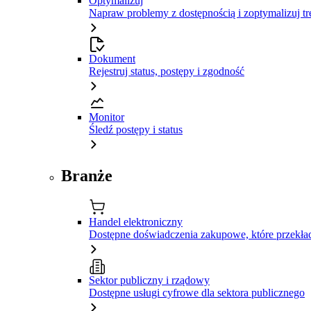
Optymalizuj
Napraw problemy z dostępnością i zoptymalizuj tr
Dokument
Rejestruj status, postępy i zgodność
Monitor
Śledź postępy i status
Branże
Handel elektroniczny
Dostępne doświadczenia zakupowe, które przekład
Sektor publiczny i rządowy
Dostępne usługi cyfrowe dla sektora publicznego