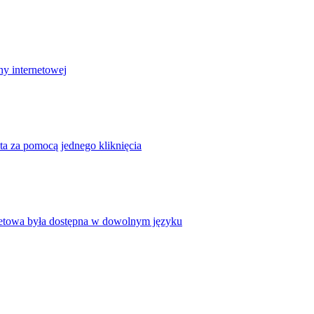
ny internetowej
ta za pomocą jednego kliknięcia
rnetowa była dostępna w dowolnym języku