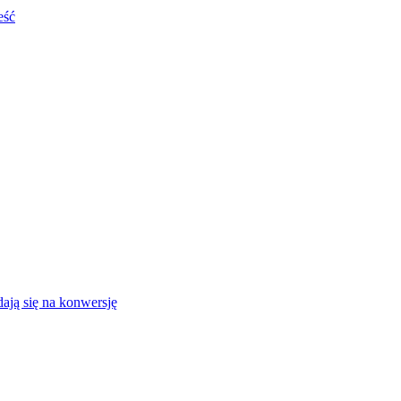
eść
ają się na konwersję