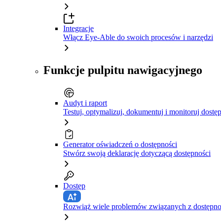
Integracje
Włącz Eye-Able do swoich procesów i narzędzi
Funkcje pulpitu nawigacyjnego
Audyt i raport
Testuj, optymalizuj, dokumentuj i monitoruj dostę
Generator oświadczeń o dostępności
Stwórz swoją deklarację dotyczącą dostępności
Dostęp
Rozwiąż wiele problemów związanych z dostępnośc