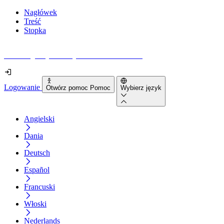
Nagłówek
Treść
Stopka
Jak dostępna jest Twoja strona internetowa?
Logowanie
Otwórz pomoc Pomoc
Wybierz język
Angielski
Dania
Deutsch
Español
Francuski
Włoski
Nederlands