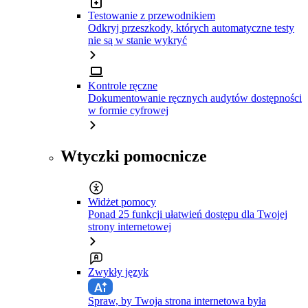
Testowanie z przewodnikiem
Odkryj przeszkody, których automatyczne testy
nie są w stanie wykryć
Kontrole ręczne
Dokumentowanie ręcznych audytów dostępności
w formie cyfrowej
Wtyczki pomocnicze
Widżet pomocy
Ponad 25 funkcji ułatwień dostępu dla Twojej
strony internetowej
Zwykły język
Spraw, by Twoja strona internetowa była