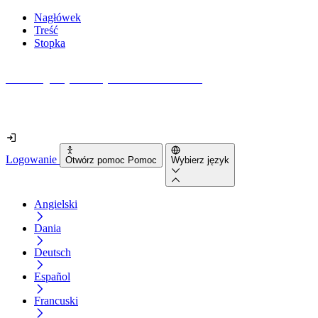
Nagłówek
Treść
Stopka
Jak dostępna jest Twoja strona internetowa?
Dowiedz się w mniej niż 2 minuty
Logowanie
Otwórz pomoc Pomoc
Wybierz język
Angielski
Dania
Deutsch
Español
Francuski