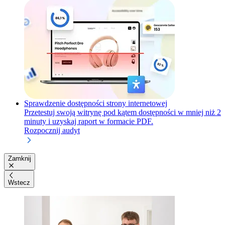
Sprawdzenie dostępności strony internetowej
Przetestuj swoją witrynę pod kątem dostępności w mniej niż 2
minuty i uzyskaj raport w formacie PDF.
Rozpocznij audyt
Zamknij
Wstecz