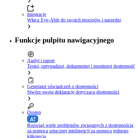
Integracje
Włącz Eye-Able do swoich procesów i narzędzi
Funkcje pulpitu nawigacyjnego
Audyt i raport
Testuj, optymalizuj, dokumentuj i monitoruj dostępność
Generator oświadczeń o dostępności
Stwórz swoją deklarację dotyczącą dostępności
Dostęp
Rozwiąż wiele problemów związanych z dostępnością
za pomocą sztucznej inteligencji za pomocą jednego
kliknięcia