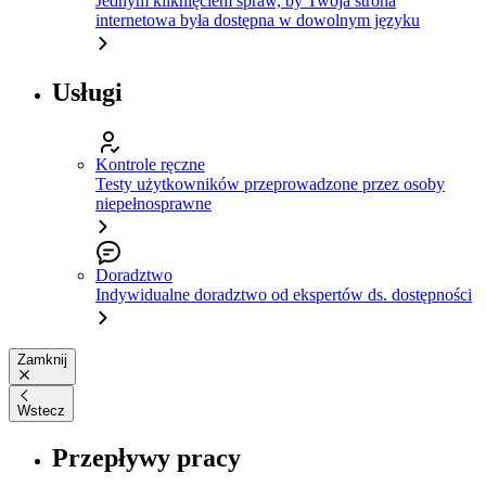
Jednym kliknięciem spraw, by Twoja strona
internetowa była dostępna w dowolnym języku
Usługi
Kontrole ręczne
Testy użytkowników przeprowadzone przez osoby
niepełnosprawne
Doradztwo
Indywidualne doradztwo od ekspertów ds. dostępności
Zamknij
Wstecz
Przepływy pracy