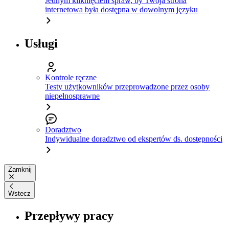
Jednym kliknięciem spraw, by Twoja strona
internetowa była dostępna w dowolnym języku
Usługi
Kontrole ręczne
Testy użytkowników przeprowadzone przez osoby
niepełnosprawne
Doradztwo
Indywidualne doradztwo od ekspertów ds. dostępności
Zamknij
Wstecz
Przepływy pracy