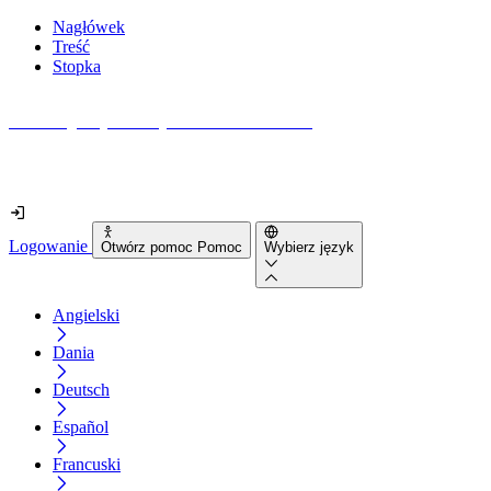
Nagłówek
Treść
Stopka
Jak dostępna jest Twoja strona internetowa?
Dowiedz się w mniej niż 2 minuty
Logowanie
Otwórz pomoc Pomoc
Wybierz język
Angielski
Dania
Deutsch
Español
Francuski