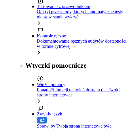
Testowanie z przewodnikiem
Odkryj przeszkody, których automatyczne testy
nie są w stanie wykryć
Kontrole ręczne
Dokumentowanie ręcznych audytów dostępności
w formie cyfrowej
Wtyczki pomocnicze
Widżet pomocy
Ponad 25 funkcji ułatwień dostępu dla Twojej
strony internetowej
Zwykły język
Spraw, by Twoja strona internetowa była