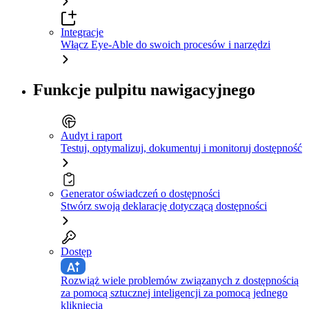
Integracje
Włącz Eye-Able do swoich procesów i narzędzi
Funkcje pulpitu nawigacyjnego
Audyt i raport
Testuj, optymalizuj, dokumentuj i monitoruj dostępność
Generator oświadczeń o dostępności
Stwórz swoją deklarację dotyczącą dostępności
Dostęp
Rozwiąż wiele problemów związanych z dostępnością
za pomocą sztucznej inteligencji za pomocą jednego
kliknięcia