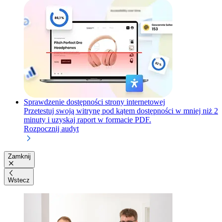
Sprawdzenie dostępności strony internetowej
Przetestuj swoją witrynę pod kątem dostępności w mniej niż 2
minuty i uzyskaj raport w formacie PDF.
Rozpocznij audyt
Zamknij
Wstecz