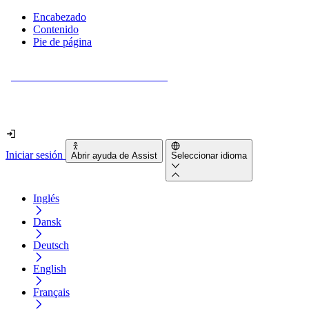
Encabezado
Contenido
Pie de página
¿Tu sitio web es realmente accesible?
Descúbrelo en menos de 2 minutos.
Iniciar sesión
Abrir ayuda de Assist
Seleccionar idioma
Inglés
Dansk
Deutsch
English
Français