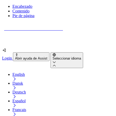
Encabezado
Contenido
Pie de página
¿Tu sitio web es realmente accesible?
Descúbrelo en menos de 2 minutos.
Login
Abrir ayuda de Assist
Seleccionar idioma
English
Dansk
Deutsch
Español
Français