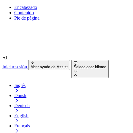
Encabezado
Contenido
Pie de página
¿Tu sitio web es realmente accesible?
Descúbrelo en menos de 2 minutos.
Iniciar sesión
Abrir ayuda de Assist
Seleccionar idioma
Inglés
Dansk
Deutsch
English
Français