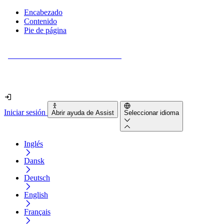
Encabezado
Contenido
Pie de página
¿Tu sitio web es realmente accesible?
Descúbrelo en menos de 2 minutos.
Iniciar sesión
Abrir ayuda de Assist
Seleccionar idioma
Inglés
Dansk
Deutsch
English
Français