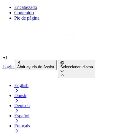
Encabezado
Contenido
Pie de página
¿Tu sitio web es realmente accesible?
Descúbrelo en menos de 2 minutos.
Login
Abrir ayuda de Assist
Seleccionar idioma
English
Dansk
Deutsch
Español
Français