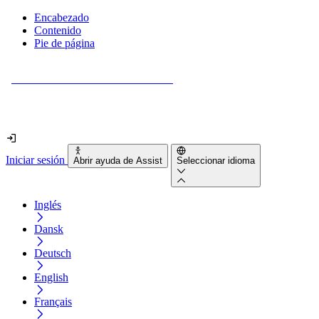
Encabezado
Contenido
Pie de página
¿Tu sitio web es realmente accesible?
Descúbrelo en menos de 2 minutos.
Iniciar sesión
Abrir ayuda de Assist
Seleccionar idioma
Inglés
Dansk
Deutsch
English
Français