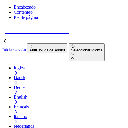
Encabezado
Contenido
Pie de página
¿Tu sitio web es realmente accesible?
Iniciar sesión
Abrir ayuda de Assist
Seleccionar idioma
Inglés
Dansk
Deutsch
English
Français
Italiano
Nederlands