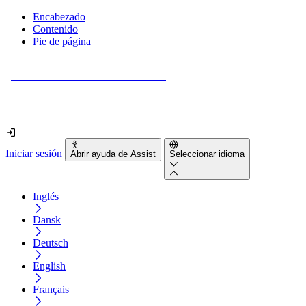
Encabezado
Contenido
Pie de página
¿Tu sitio web es realmente accesible?
Descúbrelo en menos de 2 minutos.
Iniciar sesión
Abrir ayuda de Assist
Seleccionar idioma
Inglés
Dansk
Deutsch
English
Français