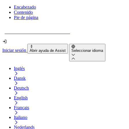
Encabezado
Contenido
Pie de página
¿Tu sitio web es realmente accesible?
Iniciar sesión
Abrir ayuda de Assist
Seleccionar idioma
Inglés
Dansk
Deutsch
English
Français
Italiano
Nederlands