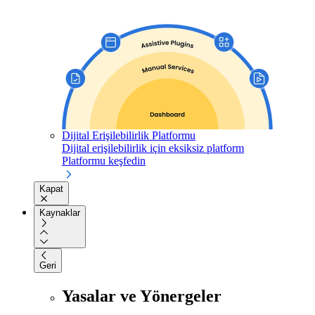
Dijital Erişilebilirlik Platformu
Dijital erişilebilirlik için eksiksiz platform
Platformu keşfedin
Kapat
Kaynaklar
Geri
Yasalar ve Yönergeler