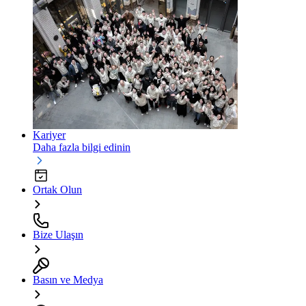
Kariyer
Daha fazla bilgi edinin
Ortak Olun
Bize Ulaşın
Basın ve Medya