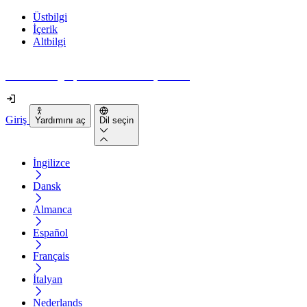
Üstbilgi
İçerik
Altbilgi
Web siteniz gerçekten ne kadar erişilebilir?
Giriş
Yardımını aç
Dil seçin
İngilizce
Dansk
Almanca
Español
Français
İtalyan
Nederlands