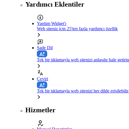
Yardımcı Eklentiler
Yardım Widget'ı
Web siteniz için 25'ten fazla yardımcı özellik
Sade Dil
Tek bir tıklamayla web sitenizi anlaşılır hale getirin
Çeviri
Tek bir tıklamayla web sitenizi her dilde erişilebilir
Hizmetler