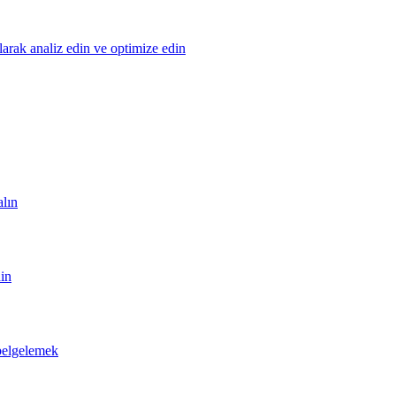
olarak analiz edin ve optimize edin
alın
din
 belgelemek