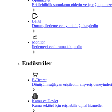
Optimize et
Erişilebilirlik sorunlarını giderin ve içeriği optimiz
Belge
Durum, ilerleme ve uyumluluğu kaydedin
Monitör
İlerlemeyi ve durumu takip edin
Endüstriler
E-Ticaret
Dönüşüm sağlayan erişilebilir alışveriş deneyimleri
Kamu ve Devlet
Kamu sektörü için erişilebilir dijital hizmetler