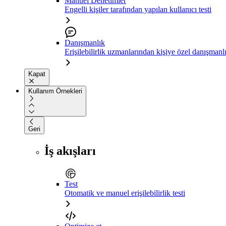
Manuel Denetimler
Engelli kişiler tarafından yapılan kullanıcı testi
Danışmanlık
Erişilebilirlik uzmanlarından kişiye özel danışmanl
Kapat
Kullanım Örnekleri
Geri
İş akışları
Test
Otomatik ve manuel erişilebilirlik testi