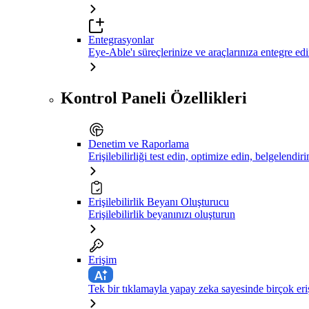
Entegrasyonlar
Eye-Able'ı süreçlerinize ve araçlarınıza entegre ed
Kontrol Paneli Özellikleri
Denetim ve Raporlama
Erişilebilirliği test edin, optimize edin, belgelendiri
Erişilebilirlik Beyanı Oluşturucu
Erişilebilirlik beyanınızı oluşturun
Erişim
Tek bir tıklamayla yapay zeka sayesinde birçok eriş