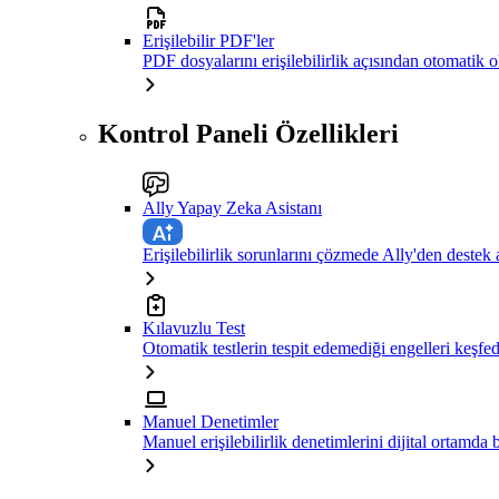
Erişilebilir PDF'ler
PDF dosyalarını erişilebilirlik açısından otomatik 
Kontrol Paneli Özellikleri
Ally Yapay Zeka Asistanı
Erişilebilirlik sorunlarını çözmede Ally'den destek 
Kılavuzlu Test
Otomatik testlerin tespit edemediği engelleri keşfe
Manuel Denetimler
Manuel erişilebilirlik denetimlerini dijital ortamda