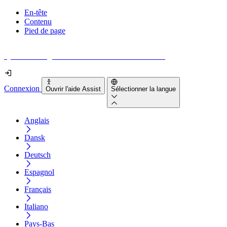
En-tête
Contenu
Pied de page
Quel est le degré d'accessibilité de votre site web ?
Connexion
Ouvrir l'aide Assist
Sélectionner la langue
Anglais
Dansk
Deutsch
Espagnol
Français
Italiano
Pays-Bas