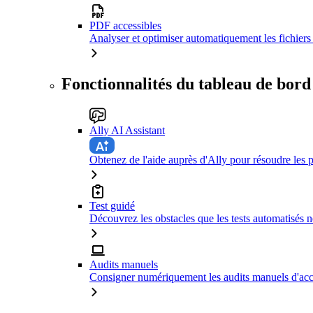
PDF accessibles
Analyser et optimiser automatiquement les fichiers 
Fonctionnalités du tableau de bord
Ally AI Assistant
Obtenez de l'aide auprès d'Ally pour résoudre les p
Test guidé
Découvrez les obstacles que les tests automatisés n
Audits manuels
Consigner numériquement les audits manuels d'acce