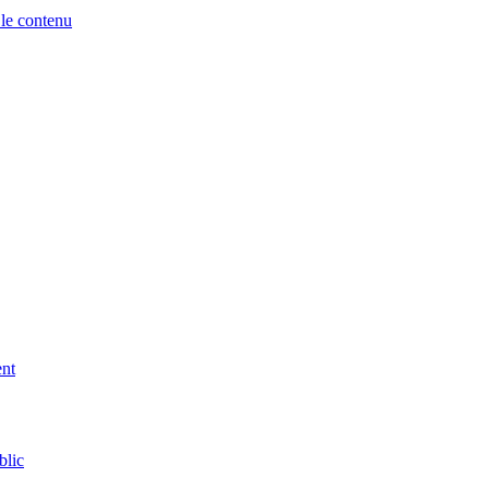
 le contenu
ent
blic