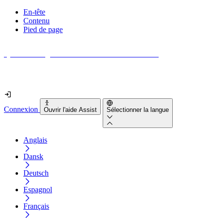
En-tête
Contenu
Pied de page
Quel est le degré d'accessibilité de votre site web ?
Découvrez-le en moins de 2 minutes
Connexion
Ouvrir l'aide Assist
Sélectionner la langue
Anglais
Dansk
Deutsch
Espagnol
Français