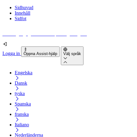
Sidhuvud
Innehåll
Sidfot
Hur tillgänglig är din webbplats egentligen?
Logga in
Öppna Assist-hjälp
Välj språk
Engelska
Dansk
tyska
Spanska
franska
Italiano
Nederländerna