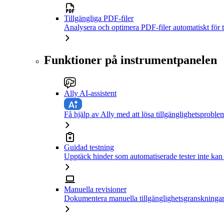
Tillgängliga PDF-filer
Analysera och optimera PDF-filer automatiskt för t
Funktioner på instrumentpanelen
Ally AI-assistent
Få hjälp av Ally med att lösa tillgänglighetsproble
Guidad testning
Upptäck hinder som automatiserade tester inte kan
Manuella revisioner
Dokumentera manuella tillgänglighetsgranskningar 