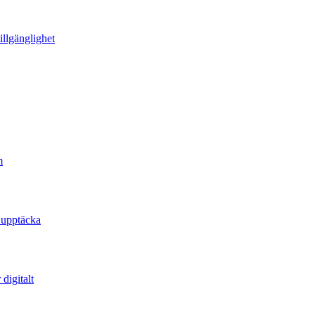
illgänglighet
m
 upptäcka
digitalt