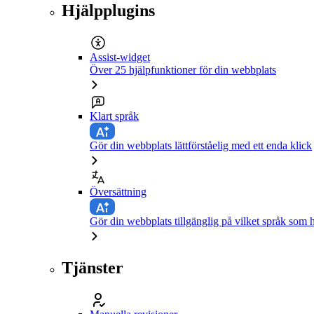
Hjälpplugins
Assist-widget
Över 25 hjälpfunktioner för din webbplats
Klart språk
Gör din webbplats lättförståelig med ett enda klick
Översättning
Gör din webbplats tillgänglig på vilket språk som h
Tjänster