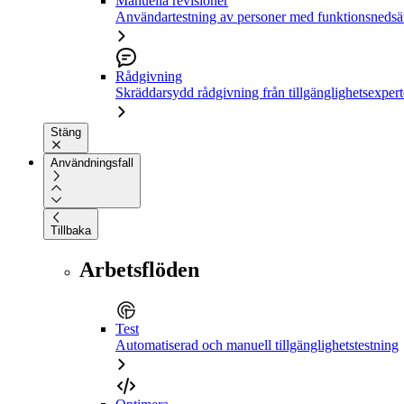
Manuella revisioner
Användartestning av personer med funktionsnedsä
Rådgivning
Skräddarsydd rådgivning från tillgänglighetsexpert
Stäng
Användningsfall
Tillbaka
Arbetsflöden
Test
Automatiserad och manuell tillgänglighetstestning