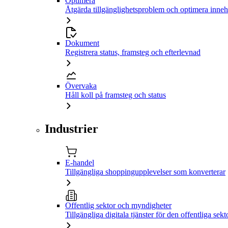
Optimera
Åtgärda tillgänglighetsproblem och optimera inneh
Dokument
Registrera status, framsteg och efterlevnad
Övervaka
Håll koll på framsteg och status
Industrier
E-handel
Tillgängliga shoppingupplevelser som konverterar
Offentlig sektor och myndigheter
Tillgängliga digitala tjänster för den offentliga sekt