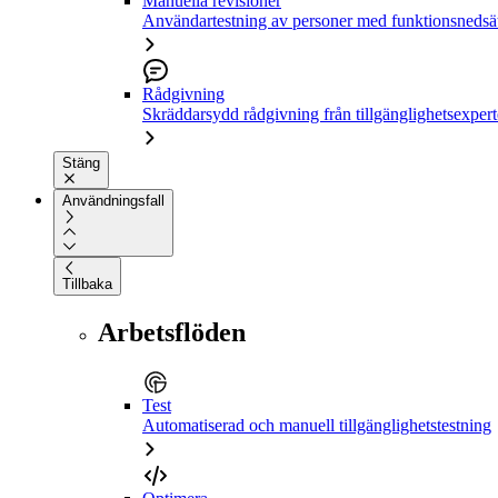
Manuella revisioner
Användartestning av personer med funktionsnedsä
Rådgivning
Skräddarsydd rådgivning från tillgänglighetsexpert
Stäng
Användningsfall
Tillbaka
Arbetsflöden
Test
Automatiserad och manuell tillgänglighetstestning