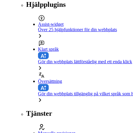
Hjälpplugins
Assist-widget
Över 25 hjälpfunktioner för din webbplats
Klart språk
Gör din webbplats lättförståelig med ett enda klick
Översättning
Gör din webbplats tillgänglig på vilket språk som h
Tjänster