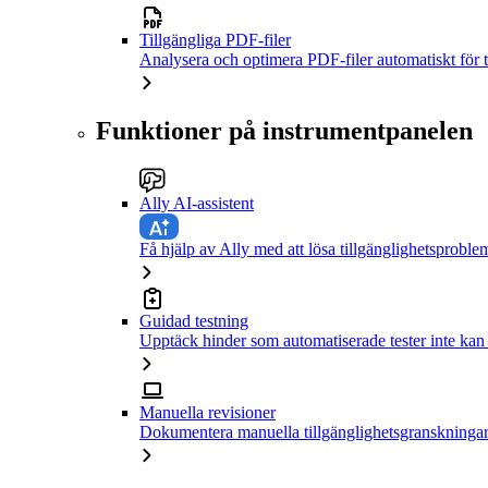
Tillgängliga PDF-filer
Analysera och optimera PDF-filer automatiskt för t
Funktioner på instrumentpanelen
Ally AI-assistent
Få hjälp av Ally med att lösa tillgänglighetsproble
Guidad testning
Upptäck hinder som automatiserade tester inte kan
Manuella revisioner
Dokumentera manuella tillgänglighetsgranskningar 