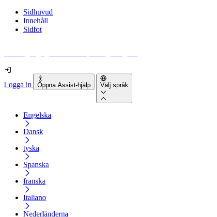
Sidhuvud
Innehåll
Sidfot
Hur tillgänglig är din webbplats egentligen?
Logga in
Öppna Assist-hjälp
Välj språk
Engelska
Dansk
tyska
Spanska
franska
Italiano
Nederländerna