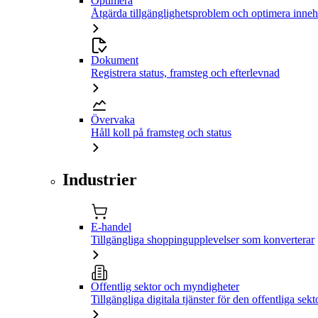
Optimera
Åtgärda tillgänglighetsproblem och optimera inneh
Dokument
Registrera status, framsteg och efterlevnad
Övervaka
Håll koll på framsteg och status
Industrier
E-handel
Tillgängliga shoppingupplevelser som konverterar
Offentlig sektor och myndigheter
Tillgängliga digitala tjänster för den offentliga sekt