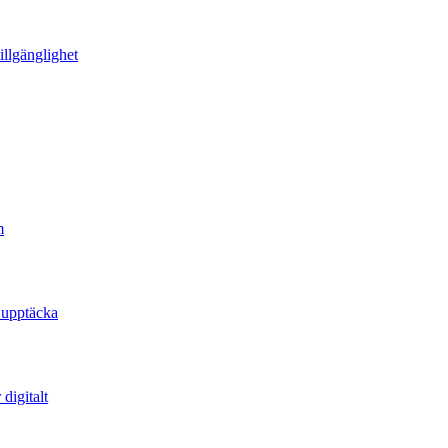
illgänglighet
m
 upptäcka
digitalt