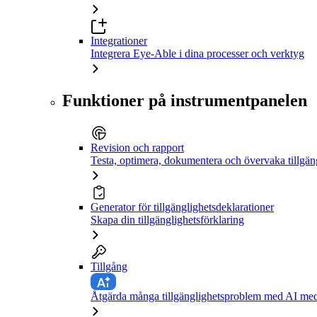
Integrationer
Integrera Eye-Able i dina processer och verktyg
Funktioner på instrumentpanelen
Revision och rapport
Testa, optimera, dokumentera och övervaka tillgän
Generator för tillgänglighetsdeklarationer
Skapa din tillgänglighetsförklaring
Tillgång
Åtgärda många tillgänglighetsproblem med AI med 