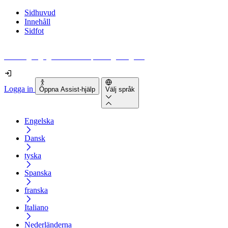
Sidhuvud
Innehåll
Sidfot
Hur tillgänglig är din webbplats egentligen?
Logga in
Öppna Assist-hjälp
Välj språk
Engelska
Dansk
tyska
Spanska
franska
Italiano
Nederländerna