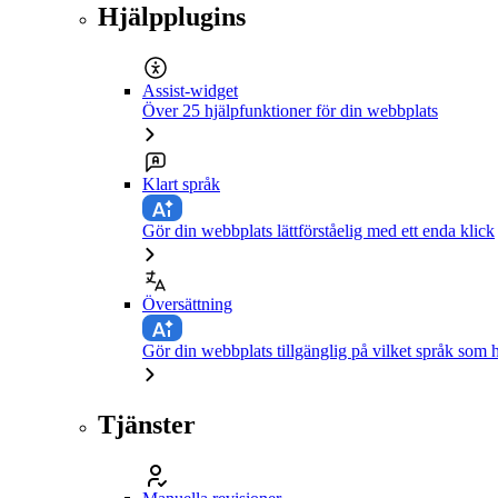
Hjälpplugins
Assist-widget
Över 25 hjälpfunktioner för din webbplats
Klart språk
Gör din webbplats lättförståelig med ett enda klick
Översättning
Gör din webbplats tillgänglig på vilket språk som h
Tjänster