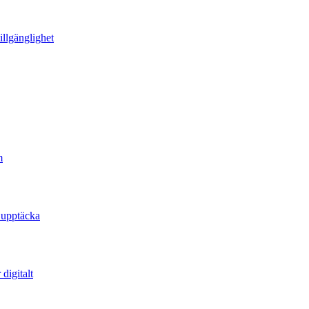
illgänglighet
m
 upptäcka
digitalt