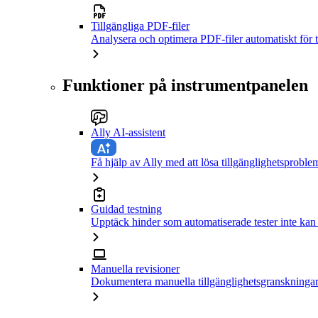
Tillgängliga PDF-filer
Analysera och optimera PDF-filer automatiskt för t
Funktioner på instrumentpanelen
Ally AI-assistent
Få hjälp av Ally med att lösa tillgänglighetsproble
Guidad testning
Upptäck hinder som automatiserade tester inte kan
Manuella revisioner
Dokumentera manuella tillgänglighetsgranskningar 