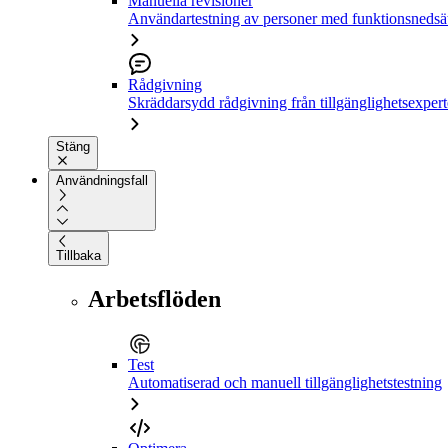
Manuella revisioner
Användartestning av personer med funktionsnedsä
Rådgivning
Skräddarsydd rådgivning från tillgänglighetsexpert
Stäng
Användningsfall
Tillbaka
Arbetsflöden
Test
Automatiserad och manuell tillgänglighetstestning