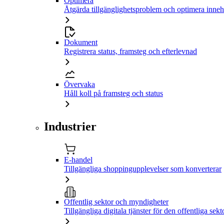
Optimera
Åtgärda tillgänglighetsproblem och optimera inneh
Dokument
Registrera status, framsteg och efterlevnad
Övervaka
Håll koll på framsteg och status
Industrier
E-handel
Tillgängliga shoppingupplevelser som konverterar
Offentlig sektor och myndigheter
Tillgängliga digitala tjänster för den offentliga sekt