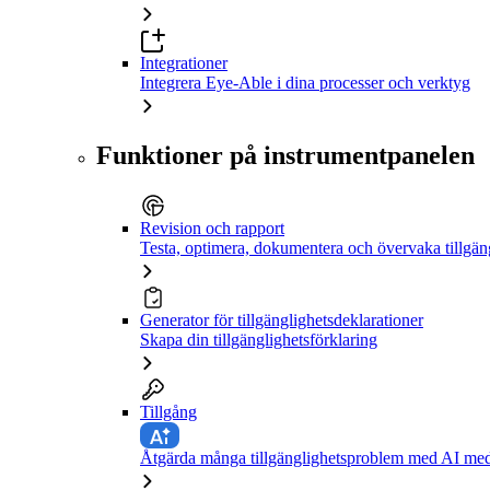
Integrationer
Integrera Eye-Able i dina processer och verktyg
Funktioner på instrumentpanelen
Revision och rapport
Testa, optimera, dokumentera och övervaka tillgän
Generator för tillgänglighetsdeklarationer
Skapa din tillgänglighetsförklaring
Tillgång
Åtgärda många tillgänglighetsproblem med AI med 