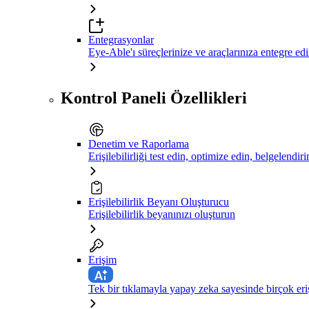
Entegrasyonlar
Eye-Able'ı süreçlerinize ve araçlarınıza entegre ed
Kontrol Paneli Özellikleri
Denetim ve Raporlama
Erişilebilirliği test edin, optimize edin, belgelendiri
Erişilebilirlik Beyanı Oluşturucu
Erişilebilirlik beyanınızı oluşturun
Erişim
Tek bir tıklamayla yapay zeka sayesinde birçok eriş