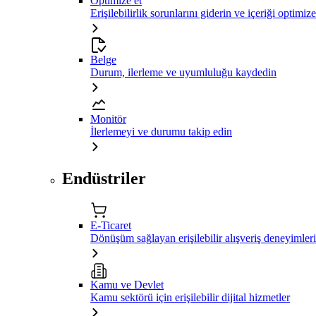
Optimize et
Erişilebilirlik sorunlarını giderin ve içeriği optimiz
Belge
Durum, ilerleme ve uyumluluğu kaydedin
Monitör
İlerlemeyi ve durumu takip edin
Endüstriler
E-Ticaret
Dönüşüm sağlayan erişilebilir alışveriş deneyimleri
Kamu ve Devlet
Kamu sektörü için erişilebilir dijital hizmetler