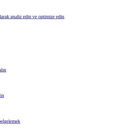
olarak analiz edin ve optimize edin
alın
din
 belgelemek