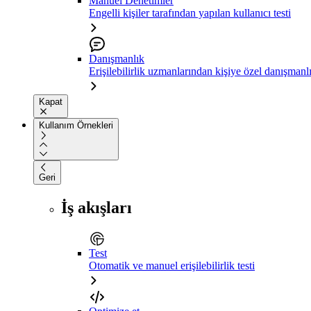
Manuel Denetimler
Engelli kişiler tarafından yapılan kullanıcı testi
Danışmanlık
Erişilebilirlik uzmanlarından kişiye özel danışmanl
Kapat
Kullanım Örnekleri
Geri
İş akışları
Test
Otomatik ve manuel erişilebilirlik testi