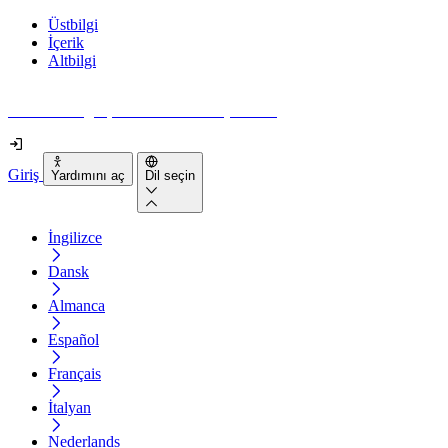
Üstbilgi
İçerik
Altbilgi
Web siteniz gerçekten ne kadar erişilebilir?
Giriş
Yardımını aç
Dil seçin
İngilizce
Dansk
Almanca
Español
Français
İtalyan
Nederlands