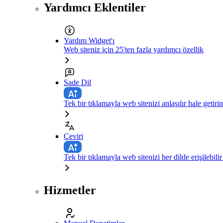
Yardımcı Eklentiler
Yardım Widget'ı
Web siteniz için 25'ten fazla yardımcı özellik
Sade Dil
Tek bir tıklamayla web sitenizi anlaşılır hale getirin
Çeviri
Tek bir tıklamayla web sitenizi her dilde erişilebilir
Hizmetler