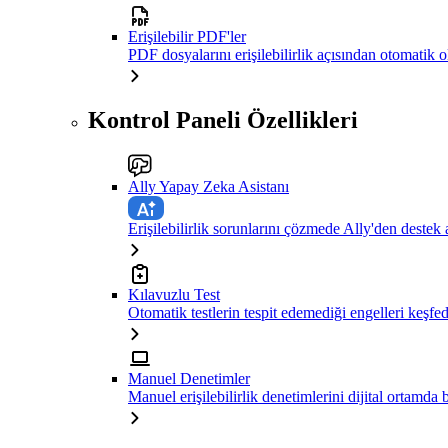
Erişilebilir PDF'ler
PDF dosyalarını erişilebilirlik açısından otomatik 
Kontrol Paneli Özellikleri
Ally Yapay Zeka Asistanı
Erişilebilirlik sorunlarını çözmede Ally'den destek 
Kılavuzlu Test
Otomatik testlerin tespit edemediği engelleri keşfe
Manuel Denetimler
Manuel erişilebilirlik denetimlerini dijital ortamda