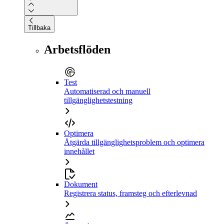
Tillbaka
Arbetsflöden
Test
Automatiserad och manuell
tillgänglighetstestning
Optimera
Åtgärda tillgänglighetsproblem och optimera
innehållet
Dokument
Registrera status, framsteg och efterlevnad