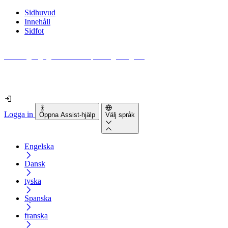
Sidhuvud
Innehåll
Sidfot
Hur tillgänglig är din webbplats egentligen?
Ta reda på det på mindre än 2 minuter
Logga in
Öppna Assist-hjälp
Välj språk
Engelska
Dansk
tyska
Spanska
franska