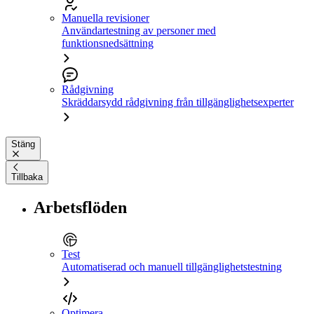
Manuella revisioner
Användartestning av personer med
funktionsnedsättning
Rådgivning
Skräddarsydd rådgivning från tillgänglighetsexperter
Stäng
Tillbaka
Arbetsflöden
Test
Automatiserad och manuell tillgänglighetstestning
Optimera