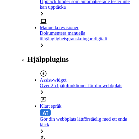
Upptäck hinder som automatiserade tester inte
kan upptäcka
Manuella revisioner
Dokumentera manuella
tillgänglighetsgranskningar digitalt
Hjälpplugins
Assist-widget
Över 25 hjälpfunktioner för din webbplats
Klart språk
Gör din webbplats lättförståelig med ett enda
klick