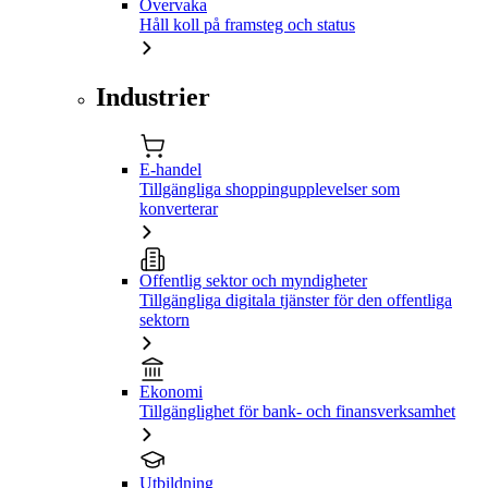
Övervaka
Håll koll på framsteg och status
Industrier
E-handel
Tillgängliga shoppingupplevelser som
konverterar
Offentlig sektor och myndigheter
Tillgängliga digitala tjänster för den offentliga
sektorn
Ekonomi
Tillgänglighet för bank- och finansverksamhet
Utbildning