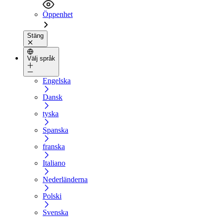
Öppenhet
Stäng
Välj språk
Engelska
Dansk
tyska
Spanska
franska
Italiano
Nederländerna
Polski
Svenska