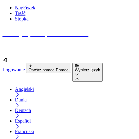
Nagłówek
Treść
Stopka
Jak dostępna jest Twoja strona internetowa?
Dowiedz się w mniej niż 2 minuty
Logowanie
Otwórz pomoc Pomoc
Wybierz język
Angielski
Dania
Deutsch
Español
Francuski