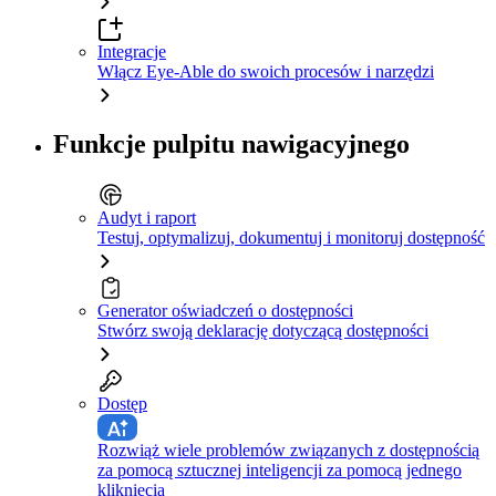
Integracje
Włącz Eye-Able do swoich procesów i narzędzi
Funkcje pulpitu nawigacyjnego
Audyt i raport
Testuj, optymalizuj, dokumentuj i monitoruj dostępność
Generator oświadczeń o dostępności
Stwórz swoją deklarację dotyczącą dostępności
Dostęp
Rozwiąż wiele problemów związanych z dostępnością
za pomocą sztucznej inteligencji za pomocą jednego
kliknięcia