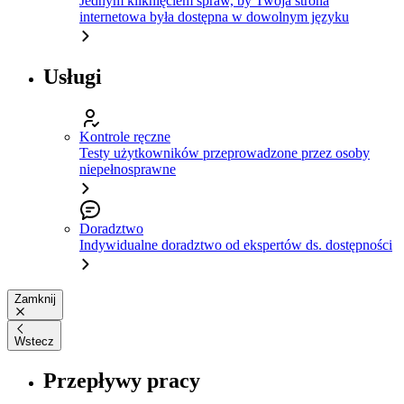
Jednym kliknięciem spraw, by Twoja strona
internetowa była dostępna w dowolnym języku
Usługi
Kontrole ręczne
Testy użytkowników przeprowadzone przez osoby
niepełnosprawne
Doradztwo
Indywidualne doradztwo od ekspertów ds. dostępności
Zamknij
Wstecz
Przepływy pracy