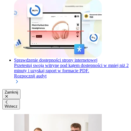
Sprawdzenie dostępności strony internetowej
Przetestuj swoją witrynę pod kątem dostępności w mniej niż 2
minuty i uzyskaj raport w formacie PDF.
Rozpocznij audyt
Zamknij
Wstecz