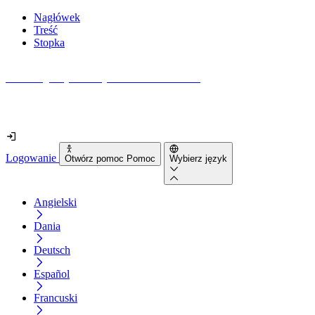
Nagłówek
Treść
Stopka
Jak dostępna jest Twoja strona internetowa?
Dowiedz się w mniej niż 2 minuty
Logowanie
Otwórz pomoc Pomoc
Wybierz język
Angielski
Dania
Deutsch
Español
Francuski