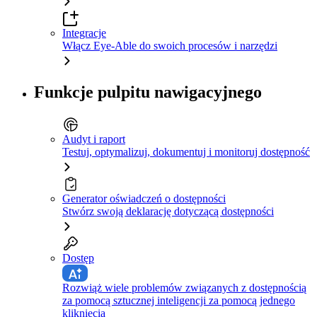
Integracje
Włącz Eye-Able do swoich procesów i narzędzi
Funkcje pulpitu nawigacyjnego
Audyt i raport
Testuj, optymalizuj, dokumentuj i monitoruj dostępność
Generator oświadczeń o dostępności
Stwórz swoją deklarację dotyczącą dostępności
Dostęp
Rozwiąż wiele problemów związanych z dostępnością
za pomocą sztucznej inteligencji za pomocą jednego
kliknięcia