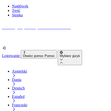
Nagłówek
Treść
Stopka
Jak dostępna jest Twoja strona internetowa?
Dowiedz się w mniej niż 2 minuty
Logowanie
Otwórz pomoc Pomoc
Wybierz język
Angielski
Dania
Deutsch
Español
Francuski