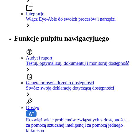
Integracje
Włącz Eye-Able do swoich procesów i narzędzi
Funkcje pulpitu nawigacyjnego
Audyt i raport
Testuj, optymalizuj, dokumentuj i monitoruj dostępność
Generator oświadczeń o dostępności
Stwórz swoją deklarację dotyczącą dostępności
Dostęp
Rozwiąż wiele problemów związanych z dostępnością
za pomocą sztucznej inteligencji za pomocą jednego
kliknięcia