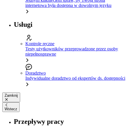
Jednym kliknięciem spraw, by Twoja strona
internetowa była dostępna w dowolnym języku
Usługi
Kontrole ręczne
Testy użytkowników przeprowadzone przez osoby
niepełnosprawne
Doradztwo
Indywidualne doradztwo od ekspertów ds. dostępności
Zamknij
Wstecz
Przepływy pracy