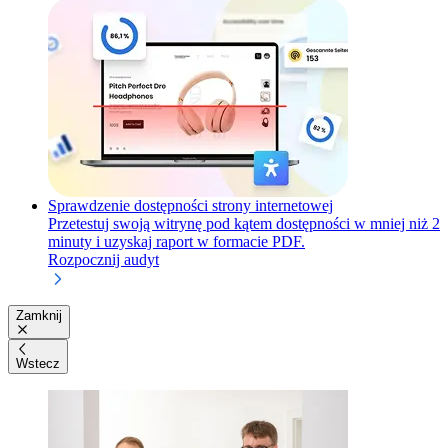
Sprawdzenie dostępności strony internetowej
Przetestuj swoją witrynę pod kątem dostępności w mniej niż 2
minuty i uzyskaj raport w formacie PDF.
Rozpocznij audyt
Zamknij
Wstecz