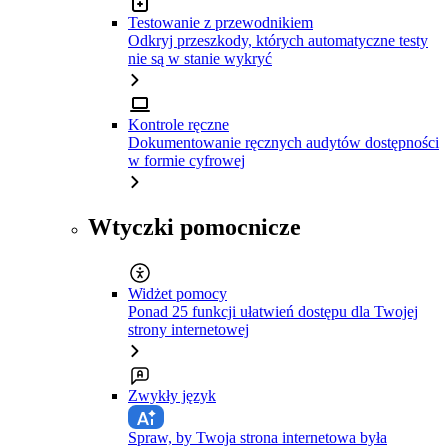
Testowanie z przewodnikiem
Odkryj przeszkody, których automatyczne testy
nie są w stanie wykryć
Kontrole ręczne
Dokumentowanie ręcznych audytów dostępności
w formie cyfrowej
Wtyczki pomocnicze
Widżet pomocy
Ponad 25 funkcji ułatwień dostępu dla Twojej
strony internetowej
Zwykły język
Spraw, by Twoja strona internetowa była