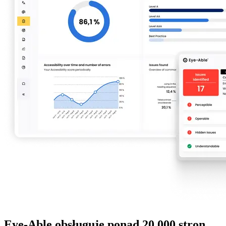
Eye-Able obsługuje ponad 20 000 stron