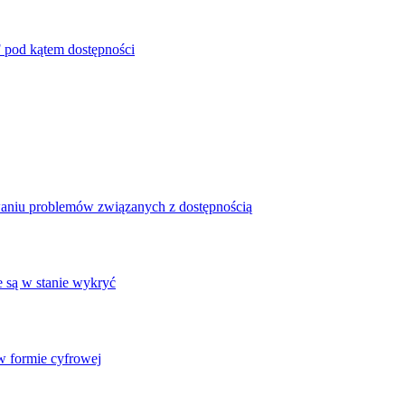
 pod kątem dostępności
waniu problemów związanych z dostępnością
e są w stanie wykryć
 formie cyfrowej