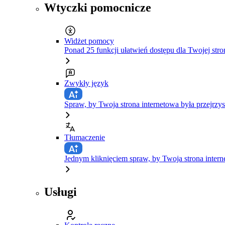
Wtyczki pomocnicze
Widżet pomocy
Ponad 25 funkcji ułatwień dostępu dla Twojej stro
Zwykły język
Spraw, by Twoja strona internetowa była przejrzys
Tłumaczenie
Jednym kliknięciem spraw, by Twoja strona inte
Usługi