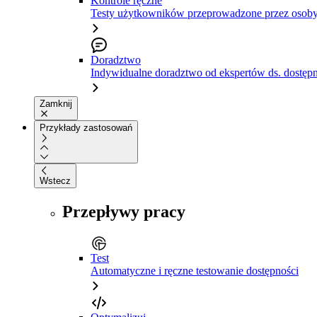
Kontrole ręczne
Testy użytkowników przeprowadzone przez osoby
Doradztwo
Indywidualne doradztwo od ekspertów ds. dostępn
Zamknij
Przykłady zastosowań
Wstecz
Przepływy pracy
Test
Automatyczne i ręczne testowanie dostępności