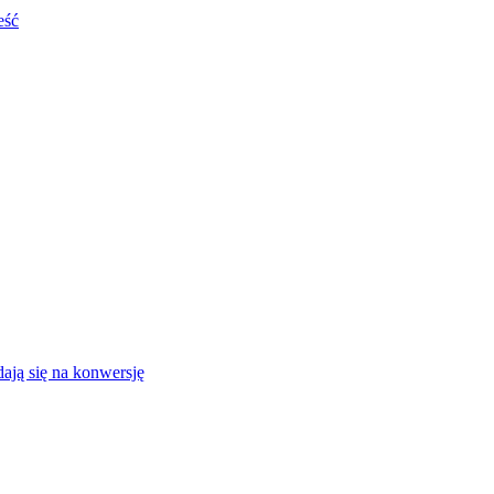
eść
ają się na konwersję