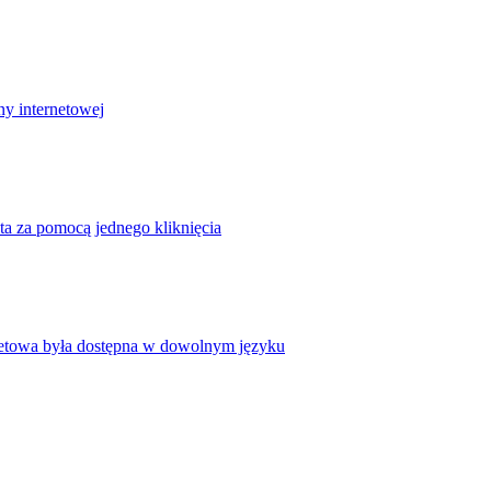
ny internetowej
ta za pomocą jednego kliknięcia
rnetowa była dostępna w dowolnym języku