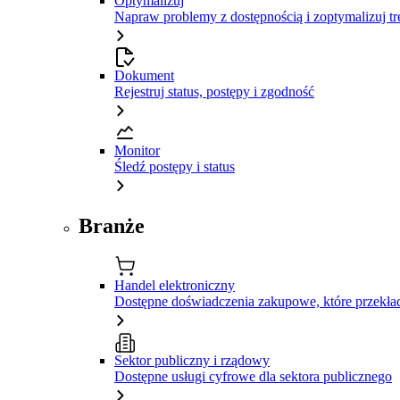
Optymalizuj
Napraw problemy z dostępnością i zoptymalizuj tr
Dokument
Rejestruj status, postępy i zgodność
Monitor
Śledź postępy i status
Branże
Handel elektroniczny
Dostępne doświadczenia zakupowe, które przekład
Sektor publiczny i rządowy
Dostępne usługi cyfrowe dla sektora publicznego