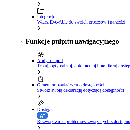
Integracje
Włącz Eye-Able do swoich procesów i narzędzi
Funkcje pulpitu nawigacyjnego
Audyt i raport
Testuj, optymalizuj, dokumentuj i monitoruj dostę
Generator oświadczeń o dostępności
Stwórz swoją deklarację dotyczącą dostępności
Dostęp
Rozwiąż wiele problemów związanych z dostępnośc