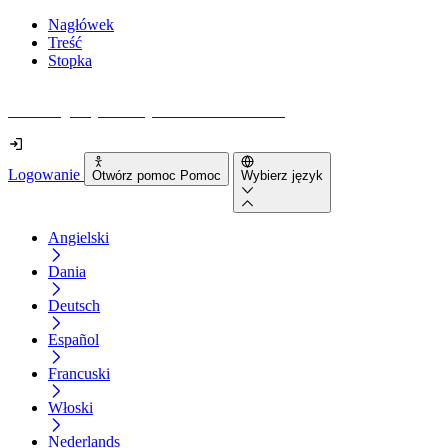
Nagłówek
Treść
Stopka
Jak dostępna jest Twoja strona internetowa?
Logowanie
Otwórz pomoc Pomoc
Wybierz język
Angielski
Dania
Deutsch
Español
Francuski
Włoski
Nederlands