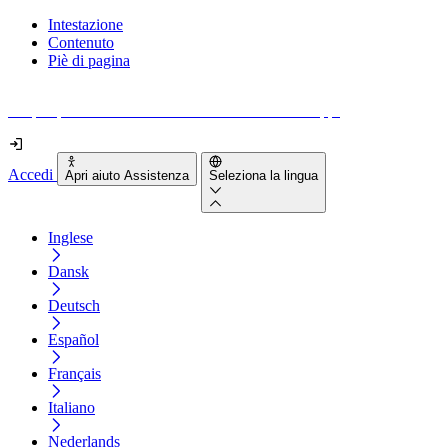
Intestazione
Contenuto
Piè di pagina
Scopri quanto sono accessibili il tuo sito e le tue app.
Accedi
Apri aiuto Assistenza
Seleziona la lingua
Inglese
Dansk
Deutsch
Español
Français
Italiano
Nederlands