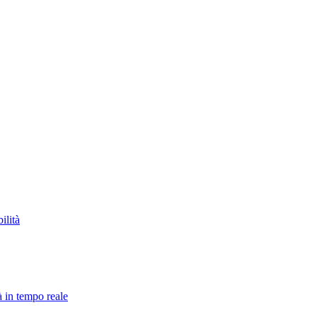
ilità
à in tempo reale