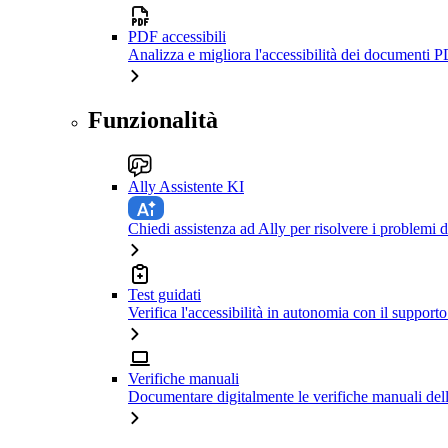
PDF accessibili
Analizza e migliora l'accessibilità dei documenti P
Funzionalità
Ally Assistente KI
Chiedi assistenza ad Ally per risolvere i problemi di
Test guidati
Verifica l'accessibilità in autonomia con il support
Verifiche manuali
Documentare digitalmente le verifiche manuali dell'