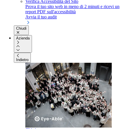
Verifica Accessibilità del Sito
Prova il tuo sito web in meno di 2 minuti e ricevi un
report PDF sull'accessibilità
Avvia il tuo audit
Chiudi
Azienda
Indietro