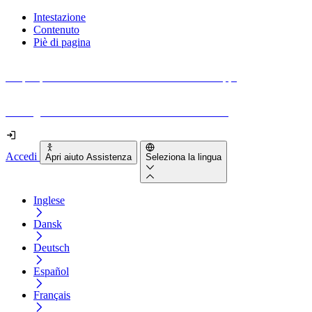
Intestazione
Contenuto
Piè di pagina
Scopri quanto sono accessibili il tuo sito e le tue app.
Prova gratuitamente il tuo sito e il nostro strumento
Accedi
Apri aiuto Assistenza
Seleziona la lingua
Inglese
Dansk
Deutsch
Español
Français