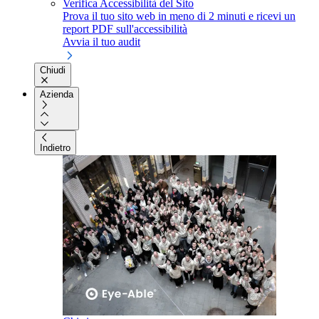
Verifica Accessibilità del Sito
Prova il tuo sito web in meno di 2 minuti e ricevi un
report PDF sull'accessibilità
Avvia il tuo audit
Chiudi
Azienda
Indietro