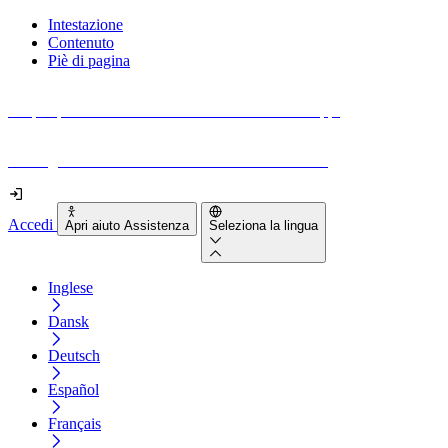
Intestazione
Contenuto
Piè di pagina
Scopri quanto sono accessibili il tuo sito e le tue app.
Prova gratuitamente il tuo sito e il nostro strumento
Accedi
Apri aiuto Assistenza
Seleziona la lingua
Inglese
Dansk
Deutsch
Español
Français