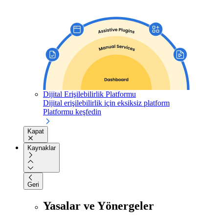
Dijital Erişilebilirlik Platformu
Dijital erişilebilirlik için eksiksiz platform
Platformu keşfedin
Kapat
Kaynaklar
Geri
Yasalar ve Yönergeler