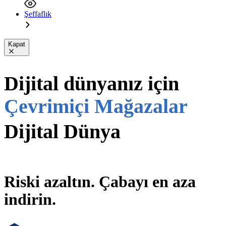
Şeffaflık
Kapat
Dijital Dünya
PDF'ler
Dijital dünyanız için
Uygulamalar
Çevrimiçi Mağazalar
Web Sitesi
Dijital Dünya
Riski azaltın. Çabayı en aza
indirin.