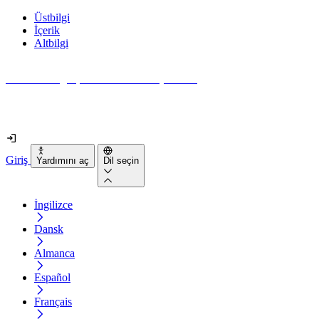
Üstbilgi
İçerik
Altbilgi
Web siteniz gerçekten ne kadar erişilebilir?
2 dakikadan kısa sürede öğrenin
Giriş
Yardımını aç
Dil seçin
İngilizce
Dansk
Almanca
Español
Français