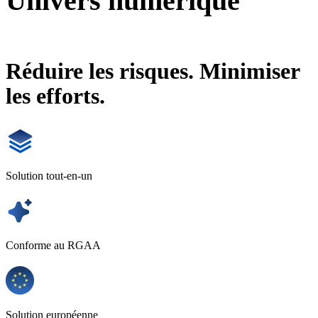
Univers numérique
Site web
Univers numérique
Réduire les risques. Minimiser
les efforts.
Solution tout-en-un
Conforme au RGAA
Solution européenne