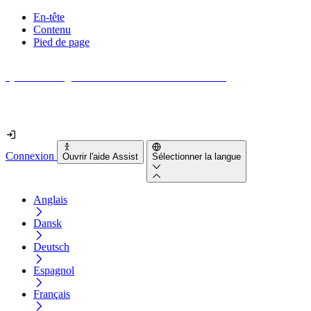
En-tête
Contenu
Pied de page
Quel est le degré d'accessibilité de votre site web ?
Découvrez-le en moins de 2 minutes
Connexion
Ouvrir l'aide Assist
Sélectionner la langue
Anglais
Dansk
Deutsch
Espagnol
Français