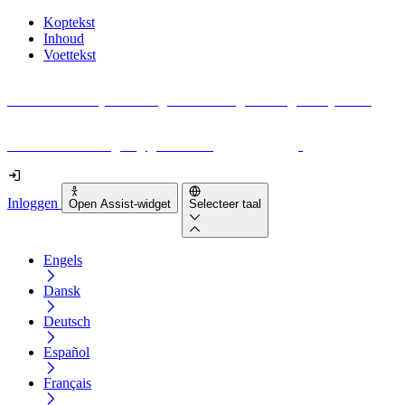
Koptekst
Inhoud
Voettekst
Geen idee waar je moet beginnen met digitale toegankelijkheid?
Download vandaag nog gratis onze
EAA-checklist
!
Inloggen
Open Assist-widget
Selecteer taal
Engels
Dansk
Deutsch
Español
Français