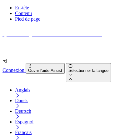
En-tête
Contenu
Pied de page
Quel est le degré d'accessibilité de votre site web ?
Découvrez-le en moins de 2 minutes
Connexion
Ouvrir l'aide Assist
Sélectionner la langue
Anglais
Dansk
Deutsch
Espagnol
Français