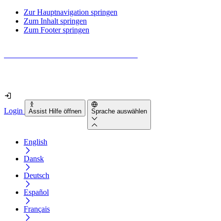
Zur Hauptnavigation springen
Zum Inhalt springen
Zum Footer springen
Wie barrierefrei ist deine Website wirklich?
Finde es in nur 2 Minuten heraus
Login
Assist Hilfe öffnen
Sprache auswählen
English
Dansk
Deutsch
Español
Français