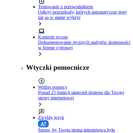
Testowanie z przewodnikiem
Odkryj przeszkody, których automatyczne testy
nie są w stanie wykryć
Kontrole ręczne
Dokumentowanie ręcznych audytów dostępności
w formie cyfrowej
Wtyczki pomocnicze
Widżet pomocy
Ponad 25 funkcji ułatwień dostępu dla Twojej
strony internetowej
Zwykły język
Spraw, by Twoja strona internetowa była