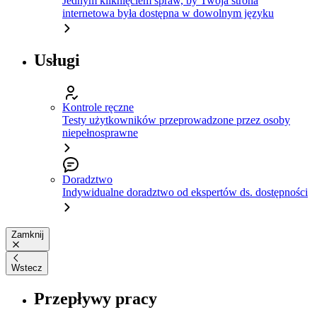
Jednym kliknięciem spraw, by Twoja strona
internetowa była dostępna w dowolnym języku
Usługi
Kontrole ręczne
Testy użytkowników przeprowadzone przez osoby
niepełnosprawne
Doradztwo
Indywidualne doradztwo od ekspertów ds. dostępności
Zamknij
Wstecz
Przepływy pracy