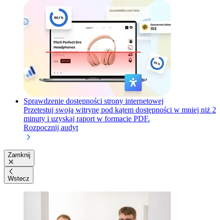
Sprawdzenie dostępności strony internetowej
Przetestuj swoją witrynę pod kątem dostępności w mniej niż 2
minuty i uzyskaj raport w formacie PDF.
Rozpocznij audyt
Zamknij
Wstecz