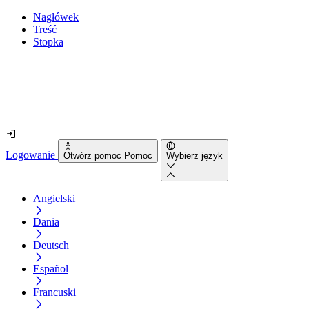
Nagłówek
Treść
Stopka
Jak dostępna jest Twoja strona internetowa?
Dowiedz się w mniej niż 2 minuty
Logowanie
Otwórz pomoc Pomoc
Wybierz język
Angielski
Dania
Deutsch
Español
Francuski