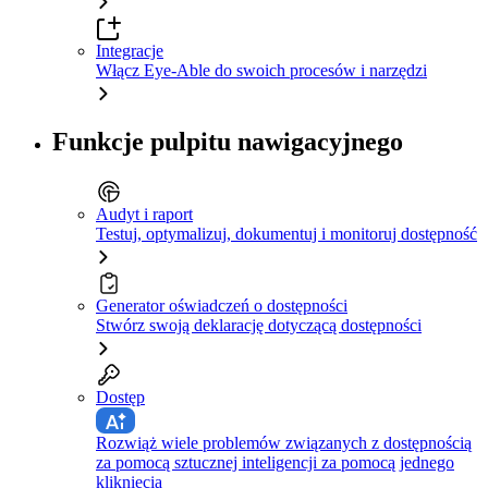
Integracje
Włącz Eye-Able do swoich procesów i narzędzi
Funkcje pulpitu nawigacyjnego
Audyt i raport
Testuj, optymalizuj, dokumentuj i monitoruj dostępność
Generator oświadczeń o dostępności
Stwórz swoją deklarację dotyczącą dostępności
Dostęp
Rozwiąż wiele problemów związanych z dostępnością
za pomocą sztucznej inteligencji za pomocą jednego
kliknięcia