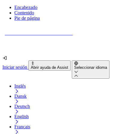
Encabezado
Contenido
Pie de página
¿Tu sitio web es realmente accesible?
Descúbrelo en menos de 2 minutos.
Iniciar sesión
Abrir ayuda de Assist
Seleccionar idioma
Inglés
Dansk
Deutsch
English
Français