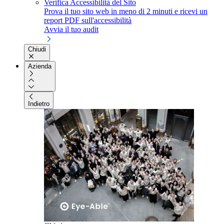
Verifica Accessibilità del Sito
Prova il tuo sito web in meno di 2 minuti e ricevi un
report PDF sull'accessibilità
Avvia il tuo audit
Chiudi
Azienda
Indietro