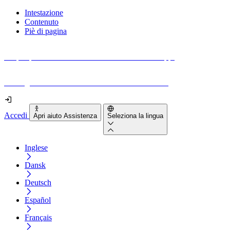
Intestazione
Contenuto
Piè di pagina
Scopri quanto sono accessibili il tuo sito e le tue app.
Prova gratuitamente il tuo sito e il nostro strumento
Accedi
Apri aiuto Assistenza
Seleziona la lingua
Inglese
Dansk
Deutsch
Español
Français