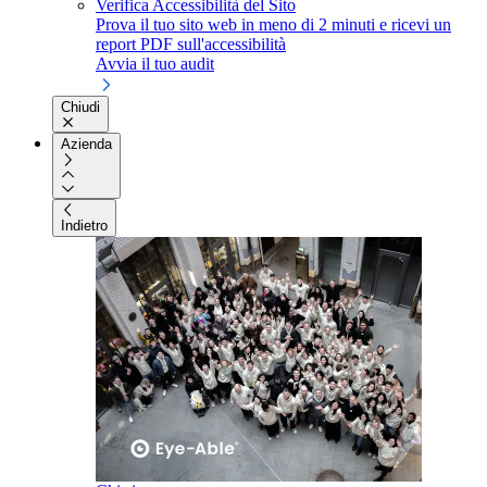
Verifica Accessibilità del Sito
Prova il tuo sito web in meno di 2 minuti e ricevi un
report PDF sull'accessibilità
Avvia il tuo audit
Chiudi
Azienda
Indietro