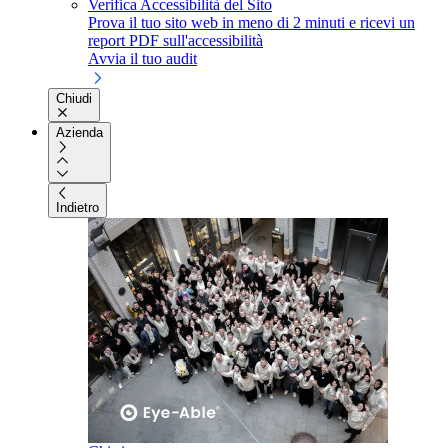
Verifica Accessibilità del Sito
Prova il tuo sito web in meno di 2 minuti e ricevi un
report PDF sull'accessibilità
Avvia il tuo audit
Chiudi
Azienda
Indietro