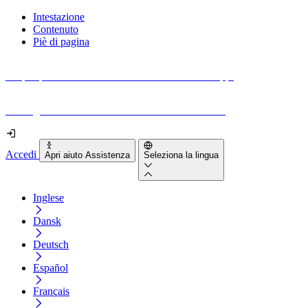
Intestazione
Contenuto
Piè di pagina
Scopri quanto sono accessibili il tuo sito e le tue app.
Prova gratuitamente il tuo sito e il nostro strumento
Accedi
Apri aiuto Assistenza
Seleziona la lingua
Inglese
Dansk
Deutsch
Español
Français