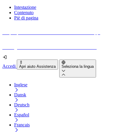
Intestazione
Contenuto
Piè di pagina
Scopri quanto sono accessibili il tuo sito e le tue app.
Prova gratuitamente il tuo sito e il nostro strumento
Accedi
Apri aiuto Assistenza
Seleziona la lingua
Inglese
Dansk
Deutsch
Español
Français