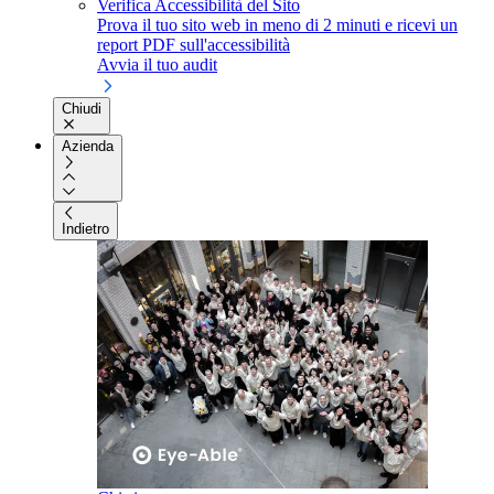
Verifica Accessibilità del Sito
Prova il tuo sito web in meno di 2 minuti e ricevi un
report PDF sull'accessibilità
Avvia il tuo audit
Chiudi
Azienda
Indietro