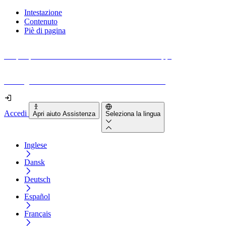
Intestazione
Contenuto
Piè di pagina
Scopri quanto sono accessibili il tuo sito e le tue app.
Prova gratuitamente il tuo sito e il nostro strumento
Accedi
Apri aiuto Assistenza
Seleziona la lingua
Inglese
Dansk
Deutsch
Español
Français