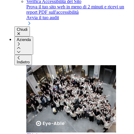
Verifica Accessibilità del Sito
Prova il tuo sito web in meno di 2 minuti e ricevi un
report PDF sull'accessibilità
Avvia il tuo audit
Chiudi
Azienda
Indietro