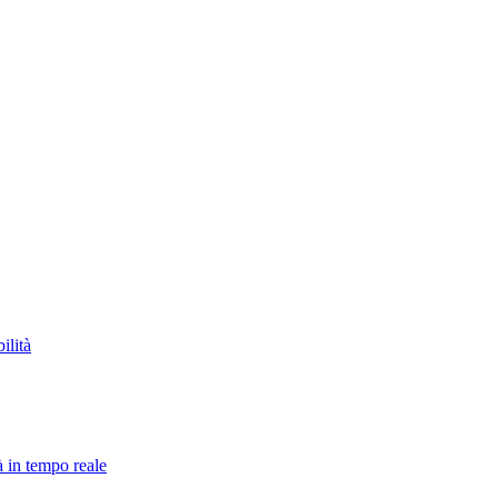
ilità
à in tempo reale