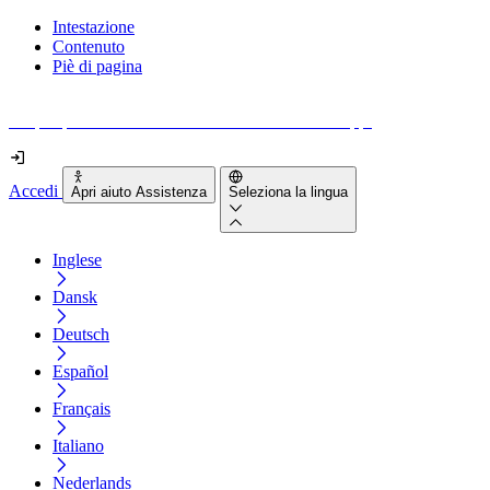
Intestazione
Contenuto
Piè di pagina
Scopri quanto sono accessibili il tuo sito e le tue app.
Accedi
Apri aiuto Assistenza
Seleziona la lingua
Inglese
Dansk
Deutsch
Español
Français
Italiano
Nederlands