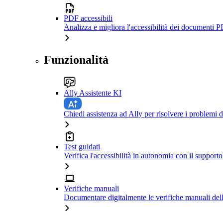
PDF accessibili
Analizza e migliora l'accessibilità dei documenti P
Funzionalità
Ally Assistente KI
Chiedi assistenza ad Ally per risolvere i problemi di
Test guidati
Verifica l'accessibilità in autonomia con il support
Verifiche manuali
Documentare digitalmente le verifiche manuali dell'